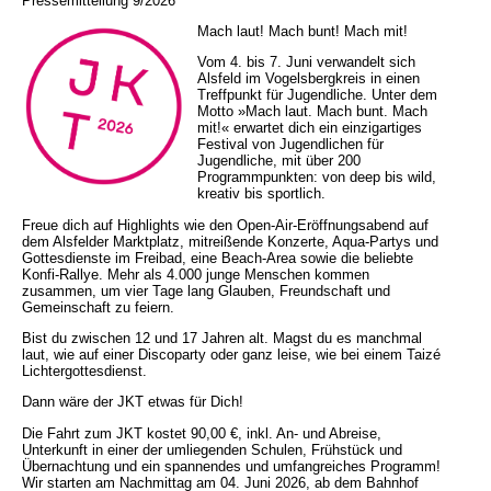
Pressemitteilung 9/2026
Mach laut! Mach bunt! Mach mit!
Vom 4. bis 7. Juni verwandelt sich
Alsfeld im Vogelsbergkreis in einen
Treffpunkt für Jugendliche. Unter dem
Motto »Mach laut. Mach bunt. Mach
mit!« erwartet dich ein einzigartiges
Festival von Jugendlichen für
Jugendliche, mit über 200
Programmpunkten: von deep bis wild,
kreativ bis sportlich.
Freue dich auf Highlights wie den Open-Air-Eröffnungsabend auf
dem Alsfelder Marktplatz, mitreißende Konzerte, Aqua-Partys und
Gottesdienste im Freibad, eine Beach-Area sowie die beliebte
Konfi-Rallye. Mehr als 4.000 junge Menschen kommen
zusammen, um vier Tage lang Glauben, Freundschaft und
Gemeinschaft zu feiern.
Bist du zwischen 12 und 17 Jahren alt. Magst du es manchmal
laut, wie auf einer Discoparty oder ganz leise, wie bei einem Taizé
Lichtergottesdienst.
Dann wäre der JKT etwas für Dich!
Die Fahrt zum JKT kostet 90,00 €, inkl. An- und Abreise,
Unterkunft in einer der umliegenden Schulen, Frühstück und
Übernachtung und ein spannendes und umfangreiches Programm!
Wir starten am Nachmittag am 04. Juni 2026, ab dem Bahnhof