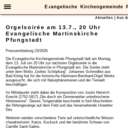
Evangelische Kirchengemeinde P
Menü
Aktuelles | Aus 
Orgelsoirée am 13.7., 20 Uhr
Evangelische Martinskirche
Pfungstadt
Pressemitteilung 23/2026
Die Evangelische Kirchengemeinde Pfungstadt lädt am Montag,
dem 13. Juli um 20 Uhr zur nächsten Orgelsoirée in die
Evangelische Martinskirche in Pfungstadt ein. Die Soirée steht
unter dem Motto „Gottes Schöpfung“. Johannes Schmidtke aus
Bad König hat für die historische Hartmann-Bernhard-Orgel Werke
ausgesucht, die sich mit Naturphänomenen und der Tierwelt
beschäftigen.
Im Mittelpunkt steht dabei die Komposition von Justin Heinrich
Knecht (1752-1817) „Die durch ein Donnerwetter unterbrochene
Hirtenwonne“. Dieses Tongemälde beschreibt in fünf Abschnitten
die Hirtengesänge auf dem Feld und das herannahende Unwetter.
Des
Weiteren werden verschiedene Tiere auf unterschiedliche Weisen
charakterisiert: Katze, Kuckuck und der berühmte Schwan von
Camille Saint-Saëns.