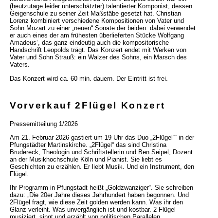
(heutzutage leider unterschätzter) talentierter Komponist, dessen
Geigenschule zu seiner Zeit Maßstäbe gesetzt hat. Christian
Lorenz kombiniert verschiedene Kompositionen von Vater und
Sohn Mozart zu einer „neuen“ Sonate der beiden. dabei verwendet
er auch eines der am frühesten überlieferten Stücke Wolfgang
Amadeus‘, das ganz eindeutig auch die kompositorische
Handschrift Leopolds trägt. Das Konzert endet mit Werken von
Vater und Sohn Strauß: ein Walzer des Sohns, ein Marsch des
Vaters.
Das Konzert wird ca. 60 min. dauern. Der Eintritt ist frei.
Vorverkauf 2Flügel Konzert
Pressemitteilung 1/2026
Am 21. Februar 2026 gastiert um 19 Uhr das Duo „2Flügel““ in der
Pfungstädter Martinskirche. „2Flügel“ das sind Christina
Brudereck, Theologin und Schriftstellerin und Ben Seipel, Dozent
an der Musikhochschule Köln und Pianist. Sie liebt es
Geschichten zu erzählen. Er liebt Musik. Und ein Instrument, den
Flügel.
Ihr Programm in Pfungstadt heißt „Goldzwanziger“. Sie schreiben
dazu: „Die 20er Jahre dieses Jahrhundert haben begonnen. Und
2Flügel fragt, wie diese Zeit golden werden kann. Was ihr den
Glanz verleiht. Was unvergänglich ist und kostbar. 2 Flügel
musiziert, singt und erzählt von politischen Parallelen.,