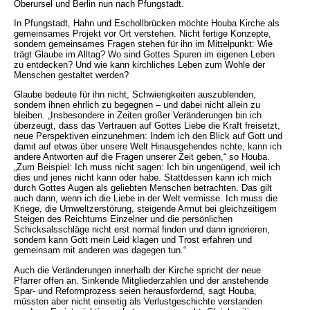
Oberursel und Berlin nun nach Pfungstadt.
In Pfungstadt, Hahn und Eschollbrücken möchte Houba Kirche als
gemeinsames Projekt vor Ort verstehen. Nicht fertige Konzepte,
sondern gemeinsames Fragen stehen für ihn im Mittelpunkt: Wie
trägt Glaube im Alltag? Wo sind Gottes Spuren im eigenen Leben
zu entdecken? Und wie kann kirchliches Leben zum Wohle der
Menschen gestaltet werden?
Glaube bedeute für ihn nicht, Schwierigkeiten auszublenden,
sondern ihnen ehrlich zu begegnen – und dabei nicht allein zu
bleiben. „Insbesondere in Zeiten großer Veränderungen bin ich
überzeugt, dass das Vertrauen auf Gottes Liebe die Kraft freisetzt,
neue Perspektiven einzunehmen: Indem ich den Blick auf Gott und
damit auf etwas über unsere Welt Hinausgehendes richte, kann ich
andere Antworten auf die Fragen unserer Zeit geben,“ so Houba.
„Zum Beispiel: Ich muss nicht sagen: Ich bin ungenügend, weil ich
dies und jenes nicht kann oder habe. Stattdessen kann ich mich
durch Gottes Augen als geliebten Menschen betrachten. Das gilt
auch dann, wenn ich die Liebe in der Welt vermisse. Ich muss die
Kriege, die Umweltzerstörung, steigende Armut bei gleichzeitigem
Steigen des Reichtums Einzelner und die persönlichen
Schicksalsschläge nicht erst normal finden und dann ignorieren,
sondern kann Gott mein Leid klagen und Trost erfahren und
gemeinsam mit anderen was dagegen tun.“
Auch die Veränderungen innerhalb der Kirche spricht der neue
Pfarrer offen an. Sinkende Mitgliederzahlen und der anstehende
Spar- und Reformprozess seien herausfordernd, sagt Houba,
müssten aber nicht einseitig als Verlustgeschichte verstanden