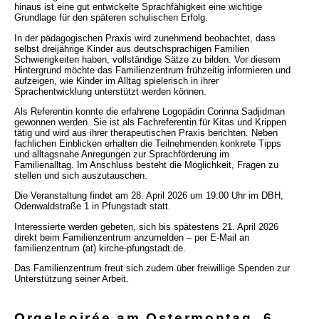
hinaus ist eine gut entwickelte Sprachfähigkeit eine wichtige
Grundlage für den späteren schulischen Erfolg.
In der pädagogischen Praxis wird zunehmend beobachtet, dass
selbst dreijährige Kinder aus deutschsprachigen Familien
Schwierigkeiten haben, vollständige Sätze zu bilden. Vor diesem
Hintergrund möchte das Familienzentrum frühzeitig informieren und
aufzeigen, wie Kinder im Alltag spielerisch in ihrer
Sprachentwicklung unterstützt werden können.
Als Referentin konnte die erfahrene Logopädin Corinna Sadjidman
gewonnen werden. Sie ist als Fachreferentin für Kitas und Krippen
tätig und wird aus ihrer therapeutischen Praxis berichten. Neben
fachlichen Einblicken erhalten die Teilnehmenden konkrete Tipps
und alltagsnahe Anregungen zur Sprachförderung im
Familienalltag. Im Anschluss besteht die Möglichkeit, Fragen zu
stellen und sich auszutauschen.
Die Veranstaltung findet am 28. April 2026 um 19:00 Uhr im DBH,
Odenwaldstraße 1 in Pfungstadt statt.
Interessierte werden gebeten, sich bis spätestens 21. April 2026
direkt beim Familienzentrum anzumelden – per E-Mail an
familienzentrum (at) kirche-pfungstadt.de.
Das Familienzentrum freut sich zudem über freiwillige Spenden zur
Unterstützung seiner Arbeit.
Orgelsoirée am Ostermontag, 6.