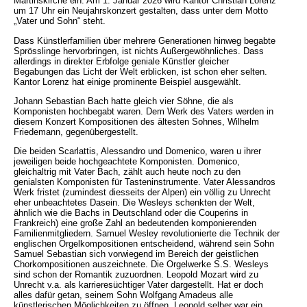
Martinskirche ein. Am 1. Januar 2026 wird Kantor Christian Lorenz
um 17 Uhr ein Neujahrskonzert gestalten, dass unter dem Motto
„Vater und Sohn“ steht.
Dass Künstlerfamilien über mehrere Generationen hinweg begabte
Sprösslinge hervorbringen, ist nichts Außergewöhnliches. Dass
allerdings in direkter Erbfolge geniale Künstler gleicher
Begabungen das Licht der Welt erblicken, ist schon eher selten.
Kantor Lorenz hat einige prominente Beispiel ausgewählt.
Johann Sebastian Bach hatte gleich vier Söhne, die als
Komponisten hochbegabt waren. Dem Werk des Vaters werden in
diesem Konzert Kompositionen des ältesten Sohnes, Wilhelm
Friedemann, gegenübergestellt.
Die beiden Scarlattis, Alessandro und Domenico, waren u ihrer
jeweiligen beide hochgeachtete Komponisten. Domenico,
gleichaltrig mit Vater Bach, zählt auch heute noch zu den
genialsten Komponisten für Tasteninstrumente. Vater Alessandros
Werk fristet (zumindest diesseits der Alpen) ein völlig zu Unrecht
eher unbeachtetes Dasein. Die Wesleys schenkten der Welt,
ähnlich wie die Bachs in Deutschland oder die Couperins in
Frankreich) eine große Zahl an bedeutenden komponierenden
Familienmitgliedern. Samuel Wesley revolutionierte die Technik der
englischen Orgelkompositionen entscheidend, während sein Sohn
Samuel Sebastian sich vorwiegend im Bereich der geistlichen
Chorkompositionen auszeichnete. Die Orgelwerke S.S. Wesleys
sind schon der Romantik zuzuordnen. Leopold Mozart wird zu
Unrecht v.a. als karrieresüchtiger Vater dargestellt. Hat er doch
alles dafür getan, seinem Sohn Wolfgang Amadeus alle
künstlerischen Möglichkeiten zu öffnen. Leopold selber war ein