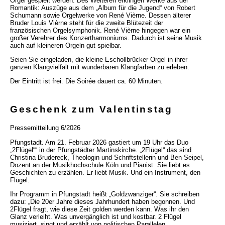
Orgel gespielt werden. Des Weiteren erklingen Werke aus der
Romantik: Auszüge aus dem „Album für die Jugend“ von Robert
Schumann sowie Orgelwerke von René Vièrne. Dessen älterer
Bruder Louis Vièrne steht für die zweite Blütezeit der
französischen Orgelsymphonik. René Vièrne hingegen war ein
großer Verehrer des Konzertharmoniums. Dadurch ist seine Musik
auch auf kleineren Orgeln gut spielbar.
Seien Sie eingeladen, die kleine Eschollbrücker Orgel in ihrer
ganzen Klangvielfalt mit wunderbaren Klangfarben zu erleben.
Der Eintritt ist frei. Die Soirée dauert ca. 60 Minuten.
Geschenk zum Valentinstag
Pressemitteilung 6/2026
Pfungstadt. Am 21. Februar 2026 gastiert um 19 Uhr das Duo
„2Flügel““ in der Pfungstädter Martinskirche. „2Flügel“ das sind
Christina Brudereck, Theologin und Schriftstellerin und Ben Seipel,
Dozent an der Musikhochschule Köln und Pianist. Sie liebt es
Geschichten zu erzählen. Er liebt Musik. Und ein Instrument, den
Flügel.
Ihr Programm in Pfungstadt heißt „Goldzwanziger“. Sie schreiben
dazu: „Die 20er Jahre dieses Jahrhundert haben begonnen. Und
2Flügel fragt, wie diese Zeit golden werden kann. Was ihr den
Glanz verleiht. Was unvergänglich ist und kostbar. 2 Flügel
musiziert, singt und erzählt von politischen Parallelen.,