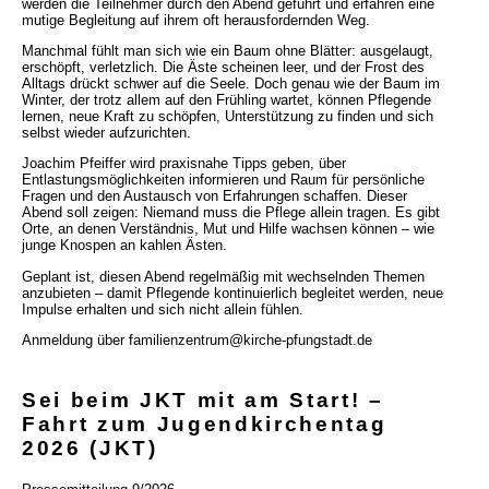
werden die Teilnehmer durch den Abend geführt und erfahren eine
mutige Begleitung auf ihrem oft herausfordernden Weg.
Manchmal fühlt man sich wie ein Baum ohne Blätter: ausgelaugt,
erschöpft, verletzlich. Die Äste scheinen leer, und der Frost des
Alltags drückt schwer auf die Seele. Doch genau wie der Baum im
Winter, der trotz allem auf den Frühling wartet, können Pflegende
lernen, neue Kraft zu schöpfen, Unterstützung zu finden und sich
selbst wieder aufzurichten.
Joachim Pfeiffer wird praxisnahe Tipps geben, über
Entlastungsmöglichkeiten informieren und Raum für persönliche
Fragen und den Austausch von Erfahrungen schaffen. Dieser
Abend soll zeigen: Niemand muss die Pflege allein tragen. Es gibt
Orte, an denen Verständnis, Mut und Hilfe wachsen können – wie
junge Knospen an kahlen Ästen.
Geplant ist, diesen Abend regelmäßig mit wechselnden Themen
anzubieten – damit Pflegende kontinuierlich begleitet werden, neue
Impulse erhalten und sich nicht allein fühlen.
Anmeldung über familienzentrum@kirche-pfungstadt.de
Sei beim JKT mit am Start! –
Fahrt zum Jugendkirchentag
2026 (JKT)