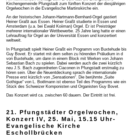
Kirchengemeinde Pfungstadt zum fünften Konzert der diesjährigen
Orgelwochen in die Evangelische Martinskirche ein.
An der historischen Johann-Hartmann-Bernhard-Orgel gastiert
Heiner Graßt aus Essen. Heiner Graßt studierte in Essen und
Amsterdam (u.a. bei Ewald Koiiman) Orgel. Er ist Preisträger
mehrerer internationaler Wettbewerbe. 25 Jahre lang hatte er einen
Lehrauftrag für Orgel an der Universität Essen und konzertiert
weltweit.
In Pfungstadt spielt Heiner Graßt ein Programm von Buxtehude bis
Guy Bovet. Er startet mit dem selten zu hörenden Präludium in d
von Buxtehude, um dann in einem Block mit Werken von Johann
Sebastian Bach zu spielen. Dabei werden auch die zwei kürzlich
neu J.S. Bach zugeordneten Ciaconen in Pfungstadt erstmalig zu
hören sein. Über die Neuentdeckung sprach die internationale
Presse erst kürzlich von „Sensationen“. Die berühmte „Suite
Gothigue“ von L. Boëlmann ist ebenso Teil des Programms wie ein
Stück des Schweizer Komponisten und Organisten Guy Bovet.
Das Konzert wird ca. zwischen 60 dauern. Der Eintritt ist frei.
21. Pfungstädter Orgelwochen,
Konzert IV, 25. Mai, 15.15 Uhr-
Evangelische Kirche
Eschollbrücken