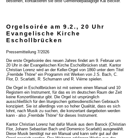
bestehen, kontaktieren sie bitte Gemeindepädagoge Kai Becker.
Orgelsoirée am 9.2., 20 Uhr
Evangelische Kirche
Eschollbrücken
Pressemitteilung 7/2026
Die erste Orgelsoirée des neuen Jahres findet am 9. Februar um
20 Uhr in der Evangelischen Kirche Eschollbrücken statt. Kantor
Christian Lorenz wird an der Keller-Orgel von 1860 unter dem Titel
„Frembde Thöne“ ein Programm mit Werken von J.S. Bach, C.
Flor, D. Scarlatti, R. Schumann und R. Vièrne spielen.
Die Orgel in Eschollbrücken ist mit seinem einen Manual und 10
Registern ein Instrument, für das es im deutschen Raum der Zeit
keine Konzertliteratur gibt. Die Orgel ist ursprünglich
ausschließlich für den liturgischen gottesdienstlichen Gebrauch
konzipiert. Sie ist allerdings von so hoher Qualität, dass es sich
lohnt, nach Musik zu suchen, die konzertant dargeboten werden
kann - also „Frembde Thöne“ für dieses Instrument.
Kantor Christian Lorenz hat dafür Musik aus dem Barock (Christian
Flor, Johann Sebastian Bach und Domenico Scarlatti) ausgewählt.
Diese Musik benötigt nur ein Manual und kann sehr gut auf der