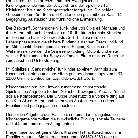
Pfungstadt. Im Familienzentrum der Evangelischen
Kirchengemeinde wird der Babytreff und der Spielkreis für
Kleinkinder bis zum Kindergartenalter fortgeführt. Die beiden
Gruppen bieten für Eltern und Kinder einen geschützten Raum für
Begegnung, Austausch und frühkindliche Entwicklung.
Der Babytreff „Sonnenschein“ für Kinder von 0 bis elf Monaten und
ihre Eltern trifft sich dienstags um 10 Uhr für anderthalb Stunden
im Bonhoefferhaus, Odenwaldstraße 1. In dieser frühen
Lebensphase steht die sichere Bindung zwischen Eltern und Kind
im Mittelpunkt. Durch gemeinsames Singen, Spielen und
Wahrnehmen werden die Sinnesentwicklung, Motorik und erste
soziale Erfahrungen der Babys gefördert. Eltern erhalten Raum für
Austausch und Unterstützung.
Im Spielkreis „Sandstrolche“ für Kinder ab einem Jahr bis zum
Kindergartenanfang und ihre Eltern geht es donnerstags von 9:30–
11:00 Uhr ins Bonhoefferhaus, Odenwaldstraße 1.
Kinder entdecken ihre Umwelt zunehmend selbstständig.
Spielerische Angebote fördern Sprache, Bewegung, Kreativität und
soziale Kompetenzen. Die Gruppe unterstützt die Vorbereitung auf
den Kita-Alltag. Eltern profitieren vom Austausch mit anderen
Familien und pädagogischen Impulsen.
Die beiden Angebote des Familienzentrums der Evangelischen
Kirchengemeinde wollen die frühkindliche Bildung, soziale Teilhabe
und stärken Familien im Alltag fördern.
Fragen beantwortet gerne Maria Klassen-Tirtha, Koordinatorin im
Familienzentrum. Sie ist erreichbar unter (06157) 3230 oder per