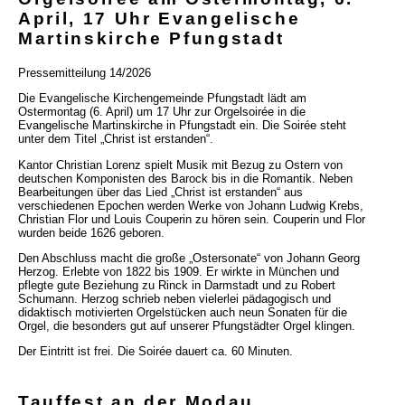
April, 17 Uhr Evangelische
Martinskirche Pfungstadt
Pressemitteilung 14/2026
Die Evangelische Kirchengemeinde Pfungstadt lädt am
Ostermontag (6. April) um 17 Uhr zur Orgelsoirée in die
Evangelische Martinskirche in Pfungstadt ein. Die Soirée steht
unter dem Titel „Christ ist erstanden“.
Kantor Christian Lorenz spielt Musik mit Bezug zu Ostern von
deutschen Komponisten des Barock bis in die Romantik. Neben
Bearbeitungen über das Lied „Christ ist erstanden“ aus
verschiedenen Epochen werden Werke von Johann Ludwig Krebs,
Christian Flor und Louis Couperin zu hören sein. Couperin und Flor
wurden beide 1626 geboren.
Den Abschluss macht die große „Ostersonate“ von Johann Georg
Herzog. Erlebte von 1822 bis 1909. Er wirkte in München und
pflegte gute Beziehung zu Rinck in Darmstadt und zu Robert
Schumann. Herzog schrieb neben vielerlei pädagogisch und
didaktisch motivierten Orgelstücken auch neun Sonaten für die
Orgel, die besonders gut auf unserer Pfungstädter Orgel klingen.
Der Eintritt ist frei. Die Soirée dauert ca. 60 Minuten.
Tauffest an der Modau