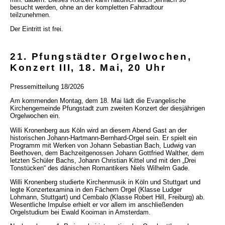
besucht werden, ohne an der kompletten Fahrradtour
teilzunehmen.
Der Eintritt ist frei.
21. Pfungstädter Orgelwochen,
Konzert III, 18. Mai, 20 Uhr
Pressemitteilung 18/2026
Am kommenden Montag, dem 18. Mai lädt die Evangelische
Kirchengemeinde Pfungstadt zum zweiten Konzert der diesjährigen
Orgelwochen ein.
Willi Kronenberg aus Köln wird an diesem Abend Gast an der
historischen Johann-Hartmann-Bernhard-Orgel sein. Er spielt ein
Programm mit Werken von Johann Sebastian Bach, Ludwig van
Beethoven, dem Bachzeitgenossen Johann Gottfried Walther, dem
letzten Schüler Bachs, Johann Christian Kittel und mit den „Drei
Tonstücken“ des dänischen Romantikers Niels Wilhelm Gade.
Willi Kronenberg studierte Kirchenmusik in Köln und Stuttgart und
legte Konzertexamina in den Fächern Orgel (Klasse Ludger
Lohmann, Stuttgart) und Cembalo (Klasse Robert Hill, Freiburg) ab.
Wesentliche Impulse erhielt er vor allem im anschließenden
Orgelstudium bei Ewald Kooiman in Amsterdam.