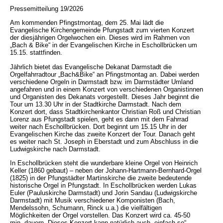
Pressemitteilung 19/2026
Am kommenden Pfingstmontag, dem 25. Mai lädt die
Evangelische Kirchengemeinde Pfungstadt zum vierten Konzert
der diesjährigen Orgelwochen ein. Dieses wird im Rahmen von
„Bach & Bike“ in der Evangelischen Kirche in Eschollbrücken um
15.15. stattfinden.
Jährlich bietet das Evangelische Dekanat Darmstadt die
Orgelfahrradtour „Bach&Bike“ an Pfingstmontag an. Dabei werden
verschiedene Orgeln in Darmstadt bzw. im Darmstädter Umland
angefahren und in einem Konzert von verschiedenen Organistinnen
und Organisten des Dekanats vorgestellt. Dieses Jahr beginnt die
Tour um 13.30 Uhr in der Stadtkirche Darmstadt. Nach dem
Konzert dort, dass Stadtkirchenkantor Christian Roß und Christian
Lorenz aus Pfungstadt spielen, geht es dann mit dem Fahrrad
weiter nach Eschollbrücken. Dort beginnt um 15.15 Uhr in der
Evangelischen Kirche das zweite Konzert der Tour. Danach geht
es weiter nach St. Joseph in Eberstadt und zum Abschluss in die
Ludwigskirche nach Darmstadt.
In Eschollbrücken steht die wunderbare kleine Orgel von Heinrich
Keller (1860 gebaut) – neben der Johann-Hartmann-Bernhard-Orgel
(1825) in der Pfungstädter Martinskirche die zweite bedeutende
historische Orgel in Pfungstadt. In Eschollbrücken werden Lukas
Euler (Pauluskirche Darmstadt) und Jorin Sandau (Ludwigskirche
Darmstadt) mit Musik verschiedener Komponisten (Bach,
Mendelssohn, Schumann, Rinck u.a.) die vielfältigen
Möglichkeiten der Orgel vorstellen. Das Konzert wird ca. 45-50
min. dauern. Dieses Konzert kann natürlich auch „einfach so“