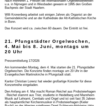
Nach mehreren 1. Preisen bei internationalen Orgelwettbewerben
u.a. in Nijmegen und in Wiesbaden gewann er 1995 den Großen
Bachpreis der Stadt Haarlem.
Willi Kronenberg arbeitet seit einigen Jahren als Organist an der
Gemeindekirche und an der Kathedrale der Alt-Katholischen Kirche
in Bonn.
Das Konzert wird ca. zwischen 60 dauern. Der Eintritt ist frei.
21. Pfungstädter Orgelwochen,
4. Mai bis 8. Juni, montags um
20 Uhr
Pressemitteilung 17/2026
Am kommenden Montag, dem 4. Mai starten die 21. Pfungstädter
Orgelwochen. Die Konzerte finden montags um 20 Uhr in der
Evangelischen Martinskirche in Pfungstadt statt.
Kantor Christian Lorenz hat wieder großartige Künstler für diese
Konzertreihe eingeladen.
Den Anfang am 4. Mai macht Roman Reichel aus Probsteierhagen
. Reichel stammt aus Trier, studierte in Heidelberg und Mannheim
Musik auf Lehramt, Cembalo und Orgel und ist seit fast 35 Jahren
als hauptamtlicher Kirchenmusiker in Probsteierhagen (Kieler
Bucht) an der ältesten spielbaren Orgel Schleswig-Holsteins tätig.