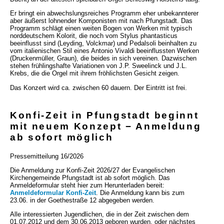
Er bringt ein abwechslungsreiches Programm eher unbekannterer
aber äußerst lohnender Komponisten mit nach Pfungstadt. Das
Programm schlägt einen weiten Bogen von Werken mit typisch
norddeutschem Kolorit, die noch vom Stylus phantasticus
beeinflusst sind (Leyding, Volckmar) und Pedalsoli beinhalten zu
vom italienischen Stil eines Antonio Vivaldi beeinflussten Werken
(Druckenmüller, Graun), die beides in sich vereinen. Dazwischen
stehen frühlingshafte Variationen von J.P. Sweelinck und J.L.
Krebs, die die Orgel mit ihrem fröhlichsten Gesicht zeigen.
Das Konzert wird ca. zwischen 60 dauern. Der Eintritt ist frei.
Konfi-Zeit in Pfungstadt beginnt
mit neuem Konzept − Anmeldung
ab sofort möglich
Pressemitteilung 16/2026
Die Anmeldung zur Konfi-Zeit 2026/27 der Evangelischen
Kirchengemeinde Pfungstadt ist ab sofort möglich. Das
Anmeldeformular steht hier zum Herunterladen bereit:
Anmeldeformular Konfi-Zeit
. Die Anmeldung kann bis zum
23.06. in der Goethestraße 12 abgegeben werden.
Alle interessierten Jugendlichen, die in der Zeit zwischen dem
01.07.2012 und dem 30.06.2013 geboren wurden, oder nächstes