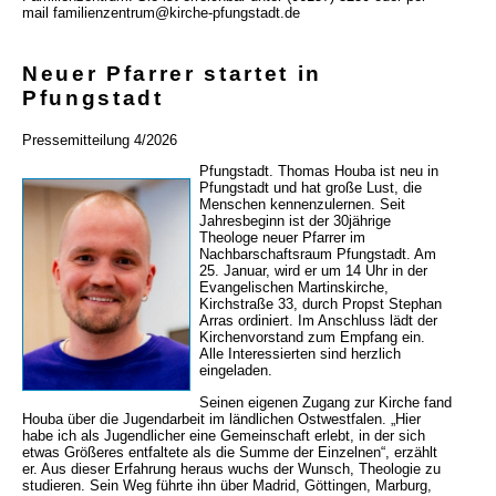
mail familienzentrum@kirche-pfungstadt.de
Neuer Pfarrer startet in
Pfungstadt
Pressemitteilung 4/2026
Pfungstadt. Thomas Houba ist neu in
Pfungstadt und hat große Lust, die
Menschen kennenzulernen. Seit
Jahresbeginn ist der 30jährige
Theologe neuer Pfarrer im
Nachbarschaftsraum Pfungstadt. Am
25. Januar, wird er um 14 Uhr in der
Evangelischen Martinskirche,
Kirchstraße 33, durch Propst Stephan
Arras ordiniert. Im Anschluss lädt der
Kirchenvorstand zum Empfang ein.
Alle Interessierten sind herzlich
eingeladen.
Seinen eigenen Zugang zur Kirche fand
Houba über die Jugendarbeit im ländlichen Ostwestfalen. „Hier
habe ich als Jugendlicher eine Gemeinschaft erlebt, in der sich
etwas Größeres entfaltete als die Summe der Einzelnen“, erzählt
er. Aus dieser Erfahrung heraus wuchs der Wunsch, Theologie zu
studieren. Sein Weg führte ihn über Madrid, Göttingen, Marburg,